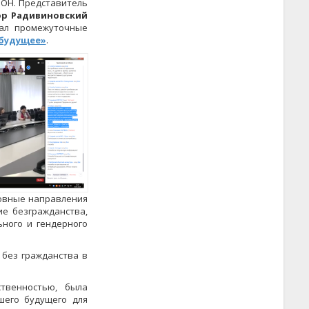
ООН. Представитель
ор Радивиновский
ал промежуточные
 будущее»
.
овные направления
ие безгражданства,
ьного и гендерного
без гражданства в
твенностью, была
шего будущего для