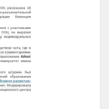
ОН, рассказала об
разъяснительной
грации беженцев
лся с участниками
Б ООН, он выразил
ду индивидуальных
дством чата, где в
ся комментариями,
в приложении
Kahoot
.
университет имени
вого штурма» был
ений образования
йчивое развитие-
оне». Модерировала
инационного центра