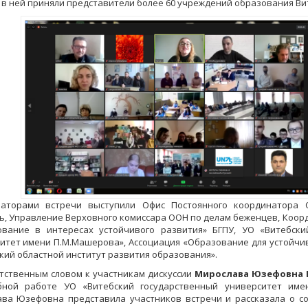
 в ней приняли представители более 60 учреждений образования Ви
заторами встречи выступили Офис Постоянного координатора 
ь, Управление Верховного комиссара ООН по делам беженцев, Коо
ование в интересах устойчивого развития» БГПУ, УО «Витебски
итет имени П.М.Машерова», Ассоциация «Образование для устойчив
кий областной институт развития образования».
тственным словом к участникам дискуссии
Мирослава Юзефовна 
бной работе УО «Витебский государственный университет име
ва Юзефовна представила участников встречи и рассказала о с