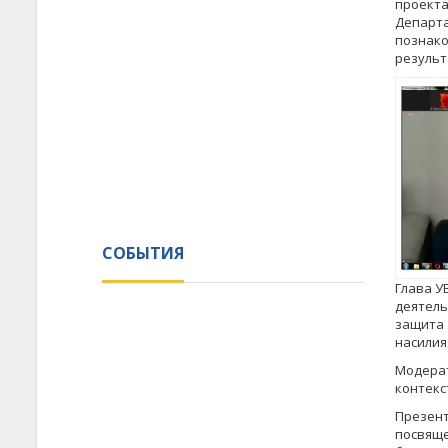
проекта
Департа
познак
резуль
СОБЫТИЯ
Глава У
деятель
защита 
насилия
Модерат
контекс
Презен
посвящ