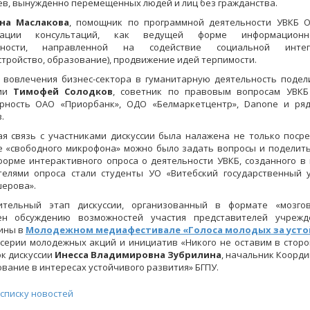
в, вынужденно перемещенных людей и лиц без гражданства.
на Маслакова
, помощник по программной деятельности УВКБ О
зации консультаций, как ведущей форме информационно-
ьности, направленной на содействие социальной инте
стройство, образование), продвижение идей терпимости.
вовлечения бизнес-сектора в гуманитарную деятельность подели
сии
Тимофей Солодков
, советник по правовым вопросам УВК
арность ОАО «Приорбанк», ОДО «Белмаркетцентр», Danone и ря
.
я связь с участниками дискуссии была налажена не только посре
 «свободного микрофона» можно было задать вопросы и поделить
форме интерактивного опроса о деятельности УВКБ, созданного 
телями опроса стали студенты УО «Витебский государственный 
ерова».
ительный этап дискуссии, организованный в формате «мозго
ен обсуждению возможностей участия представителей учрежд
ины в
Молодежном медиафестивале «Голоса молодых за усто
серии молодежных акций и инициатив «Никого не оставим в стор
ок дискуссии
Инесса Владимировна Зубрилина
, начальник Коорд
вание в интересах устойчивого развития» БГПУ.
 списку новостей