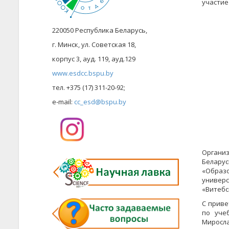
участие
220050 Республика Беларусь,
г. Минск, ул. Советская 18,
корпус 3, ауд. 119, ауд.129
www.esdcc.bspu.by
тел. +375 (17) 311-20-92;
e-mail:
cc_esd@bspu.by
Органи
Беларус
«Образ
универс
«Витебс
С приве
по уче
Миросла