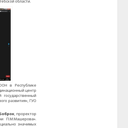
тебской области.
ООН в Республике
рдинационный центр
й государственный
ого развития», ГУО
Боброк
, проректор
ни П.М.Машерова».
оциально значимых