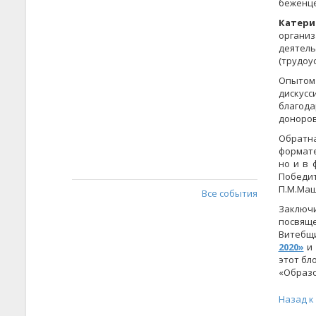
беженце
Катери
органи
деятел
(трудоу
Опытом 
дискус
благод
доноров
Обратна
формате
но и в 
Победи
П.М.Маш
Все события
Заключ
посвящ
Витебщ
2020»
и 
этот бл
«Образо
Назад к