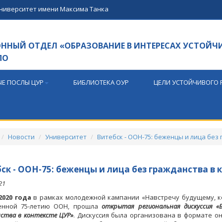
университет имени Максима Танка
НЫЙ ОТДЕЛ «ОБРАЗОВАНИЕ В ИНТЕРЕСАХ УСТОЙЧ
ПО
Е ПОСЛЫ ЦУР
БИБЛИОТЕКА ОУР
ЦЕЛИ УСТОЙЧИВОГО 
Новости
Университет
Витебск - ООН-75: беженцы и лица без
ск - ООН-75: беженцы и лица без гражданства в 
21
2020 года
в рамках молодежной кампании «Навстречу будущему, к
енной 75-летию ООН, прошла
открытая региональная дискуссия «
ства в контексте ЦУР»
. Дискуссия была организована в формате о