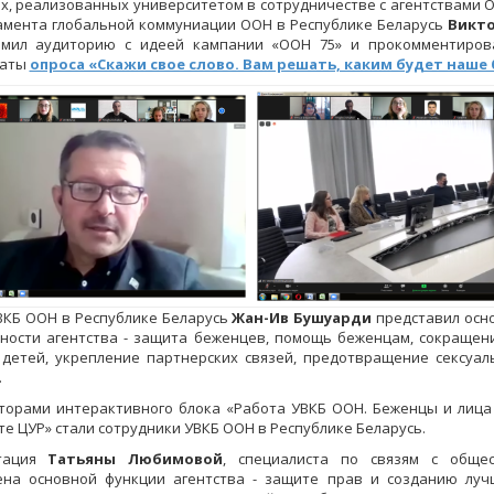
х, реализованных университетом в сотрудничестве с агентствами 
мента глобальной коммуниации ООН в Республике Беларусь
Викт
омил аудиторию с идеей кампании «ООН 75» и прокомментиров
таты
опроса «Скажи свое слово. Вам решать, каким будет наше
ВКБ ООН в Республике Беларусь
Жан-Ив Бушуарди
представил осн
ности агентства - защита беженцев, помощь беженцам, сокращен
детей, укрепление партнерских связей, предотвращение сексуал
.
орами интерактивного блока «Работа УВКБ ООН. Беженцы и лица 
те ЦУР» стали сотрудники УВКБ ООН в Республике Беларусь.
тация
Татьяны Любимовой
, специалиста по связям с общес
ена основной функции агентства - защите прав и созданию луч