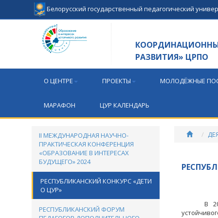
Белорусский государственный педагогический униве
КООРДИНАЦИОННЫЙ
РАЗВИТИЯ» ЦРПО
О ЦЕНТРЕ
ПРОЕКТЫ
МОЛОДЁЖНЫЕ ПОС
МАРАФОН
ЦУР КАЛЕНДАРЬ
ДЕ
II МЕЖДУНАРОДНАЯ НАУЧНО-
ПРАКТИЧЕСКАЯ КОНФЕРЕНЦИЯ
«ОБРАЗОВАНИЕ В ИНТЕРЕСАХ
БУДУЩЕГО» 2024
РЕСПУБЛ
РЕСПУБЛИКАНСКИЙ КОНКУРС «ДЕТИ
О ЦУР»
В 2025г.
РЕСПУБЛИКАНСКИЙ ФОРУМ
устойчиво