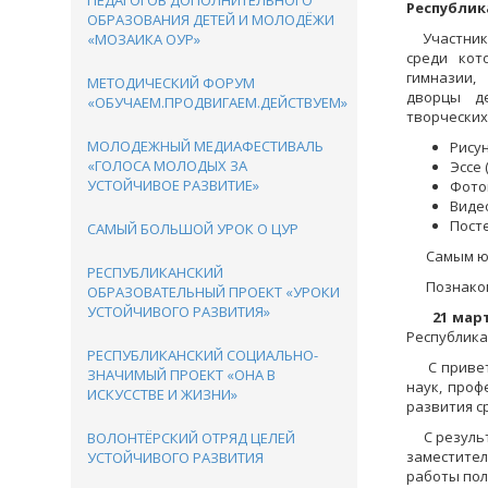
ПЕДАГОГОВ ДОПОЛНИТЕЛЬНОГО
Республик
ОБРАЗОВАНИЯ ДЕТЕЙ И МОЛОДЁЖИ
Участникам
«МОЗАИКА ОУР»
среди кот
гимназии,
МЕТОДИЧЕСКИЙ ФОРУМ
дворцы де
«ОБУЧАЕМ.ПРОДВИГАЕМ.ДЕЙСТВУЕМ»
творческих
МОЛОДЕЖНЫЙ МЕДИАФЕСТИВАЛЬ
Рисун
«ГОЛОСА МОЛОДЫХ ЗА
Эссе (
УСТОЙЧИВОЕ РАЗВИТИЕ»
Фотог
Видео
Посте
САМЫЙ БОЛЬШОЙ УРОК О ЦУР
Самым юным
РЕСПУБЛИКАНСКИЙ
Познакомит
ОБРАЗОВАТЕЛЬНЫЙ ПРОЕКТ «УРОКИ
УСТОЙЧИВОГО РАЗВИТИЯ»
21 мар
Республика
РЕСПУБЛИКАНСКИЙ СОЦИАЛЬНО-
С приветст
ЗНАЧИМЫЙ ПРОЕКТ «ОНА В
наук, проф
ИСКУССТВЕ И ЖИЗНИ»
развития с
С результа
ВОЛОНТЁРСКИЙ ОТРЯД ЦЕЛЕЙ
заместител
УСТОЙЧИВОГО РАЗВИТИЯ
работы пол