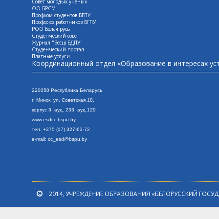
Совет молодых ученых
ОО БРСМ
Профком студентов БГПУ
Профсоюз работников БГПУ
РОО Белая русь
Студенческий совет
Журнал "Весцi БДПУ"
Студенческий портал
Платные услуги
Координационный отдел «Образование в интересах ус
220050 Республика Беларусь,
г. Минск, ул. Сове
тская 18,
корпус 3, ауд. 233, ауд.129
www.esdcc.bspu.by
тел. +375 (17) 327-63-72
e-mail: cc_esd@bspu.by
2014, УЧРЕЖДЕНИЕ ОБРАЗОВАНИЯ «БЕЛОРУССКИЙ ГОСУ