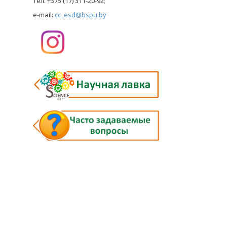
тел. +375 (17) 311-20-92;
e-mail:
cc_esd@bspu.by