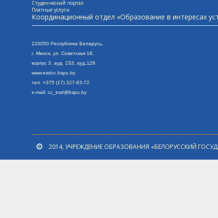
Студенческий портал
Платные услуги
Координационный отдел «Образование в интересах ус
220050 Республика Беларусь,
г. Минск, ул. Сове
тская 18,
корпус 3, ауд. 233, ауд.129
www.esdcc.bspu.by
тел. +375 (17) 327-63-72
e-mail: cc_esd@bspu.by
2014, УЧРЕЖДЕНИЕ ОБРАЗОВАНИЯ «БЕЛОРУССКИЙ ГОСУ