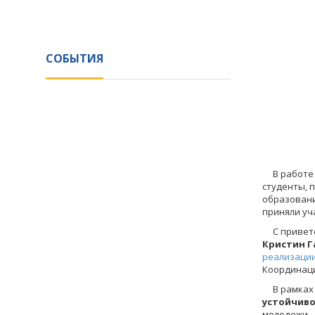
СОБЫТИЯ
В работе Ф
студенты, 
образовани
приняли уч
С приветст
Кристин Г
реализации
Координац
В рамках
устойчиво
молодежи.