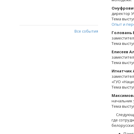
Онуфрович
директор У
Тема высту
Опыт и пер
Все события
Головань 
заместител
Тема высту
Елисеев А
заместител
Тема высту
Игнатчик 
заместител
«ГУО «Наци
Тема высту
Максимова
начальник 
Тема высту
Следующим
где сотруд
белорусски
Памя