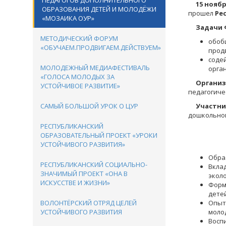
ПЕДАГОГОВ ДОПОЛНИТЕЛЬНОГО
15 ноября
ОБРАЗОВАНИЯ ДЕТЕЙ И МОЛОДЁЖИ
прошел
Ре
«МОЗАИКА ОУР»
Задачи Ф
МЕТОДИЧЕСКИЙ ФОРУМ
обоб
«ОБУЧАЕМ.ПРОДВИГАЕМ.ДЕЙСТВУЕМ»
прод
соде
МОЛОДЕЖНЫЙ МЕДИАФЕСТИВАЛЬ
орга
«ГОЛОСА МОЛОДЫХ ЗА
Организ
УСТОЙЧИВОЕ РАЗВИТИЕ»
педагогиче
САМЫЙ БОЛЬШОЙ УРОК О ЦУР
Участни
дошкольног
РЕСПУБЛИКАНСКИЙ
ОБРАЗОВАТЕЛЬНЫЙ ПРОЕКТ «УРОКИ
УСТОЙЧИВОГО РАЗВИТИЯ»
Обра
РЕСПУБЛИКАНСКИЙ СОЦИАЛЬНО-
Вкла
ЗНАЧИМЫЙ ПРОЕКТ «ОНА В
эколо
ИСКУССТВЕ И ЖИЗНИ»
Форм
дете
ВОЛОНТЁРСКИЙ ОТРЯД ЦЕЛЕЙ
Опыт
УСТОЙЧИВОГО РАЗВИТИЯ
моло
Восп