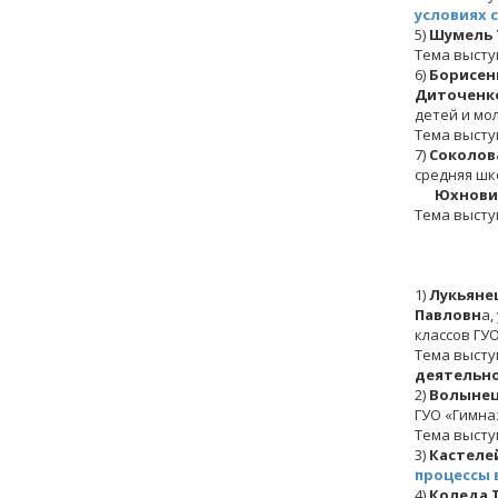
условиях 
5)
Шумель 
Тема высту
6)
Борисен
Диточенко
детей и мо
Тема высту
7)
Соколов
средняя шк
Юхнович
Тема высту
1)
Лукьяне
Павловн
а,
классов ГУ
Тема высту
деятельн
2)
Волынец
ГУО «Гимназ
Тема высту
3)
Кастеле
процессы 
4)
Коледа 