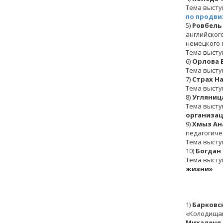
Тема высту
по продви
5)
Ровбель
английског
немецкого 
Тема высту
6)
Орлова 
Тема высту
7)
Страх Н
Тема высту
8)
Угляниц
Тема высту
организац
9)
Хмыз Ан
педагогиче
Тема высту
10)
Богдан 
Тема высту
жизни»
1)
Барковс
«Колодищан
Михаленя 