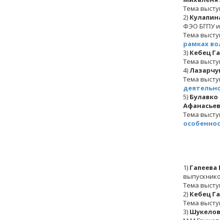
Тема высту
2)
Кулапин
ФЭО БГПУ и
Тема высту
рамках во
3)
Кебец Г
Тема высту
4)
Лазарчу
Тема высту
деятельн
5)
Булавко
Афанасьев
Тема высту
особеннос
1)
Гапеева
выпускнико
Тема высту
2)
Кебец Г
Тема высту
3)
Шукелов