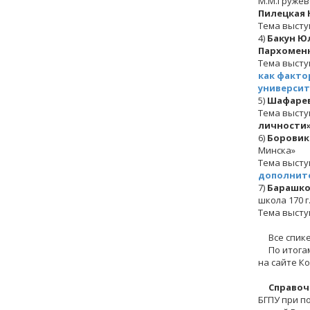
М.М.Гружев
Пилецкая 
Тема высту
4)
Бакун Ю
Пархоменк
Тема высту
как факто
университ
5)
Шафарев
Тема высту
личности»
6)
Боровик
Минска»
Тема высту
дополнит
7)
Барашко
школа 170 г
Тема высту
Все спикер
По итогам 
на сайте Ко
Справоч
БГПУ при п