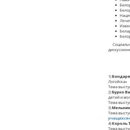
Белор
Белор
Наци
Лече
Изве
Белар
Бело
Социально-
дискуссион
1)
Бондаре
Логойска»
Тема высту
2)
Бурко В
детей и мо
Тема высту
3)
Мельник
Тема высту
учащихся
4)
Король 
Тема высту