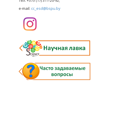
тел. +375 (17) 311-20-92;
e-mail:
cc_esd@bspu.by