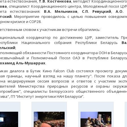
ета естествознания,
Т.В. Костенкова
, методист Координационног
ова
, специалист Координационного центра, Молодёжный посол ЦУР
ета естествознания:
В.А. Мельников
,
С.П. Ревуцкий
,
А.О.
тский
. Мероприятие проводилось с целью повышения осведомл
рном кризисе и СОР28.
тственным словом к участникам встречи обратились:
ациональный координатор по достижению ЦУР, заместитель Пр
еспублики Национального собрания Республики Беларусь
Ва
ельский
;
сполняющий обязанности Постоянного координатора ООН в Беларус
резвычайный и Полномочный Посол ОАЭ в Республике Белару
охамед Аль-Мушаррах
.
х диалога в Бутик Кино Falcon Club состоялся просмотр докум
ая границы, научный взгляд на нашу планету". После показа дл
ена модерируемая сессия вопросов и ответов с участием эксп
авителей Министерства природных ресурсов и охраны окруж
опромбанк”, специалисты Белорусского общественного объединен
ива", ГП “Институт энергетики НАН Беларуси”.