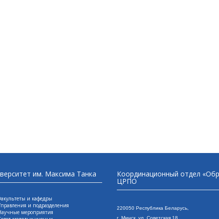
иверситет им. Максима Танка
Координационный отдел «Обра
ЦРПО
Факультеты и кафедры
Управления и подразделения
220050 Республика Беларусь,
Научные мероприятия
г. Минск, ул. Сове
тская 18,
Совет молодых ученых