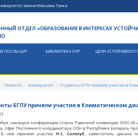
университет имени Максима Танка
НЫЙ ОТДЕЛ «ОБРАЗОВАНИЕ В ИНТЕРЕСАХ УСТОЙЧ
ПО
Е ПОСЛЫ ЦУР
БИБЛИОТЕКА ОУР
ЦЕЛИ УСТОЙЧИВОГО 
Новости
Университет
Студенты БГПУ приняли участие в Кли
нты БГПУ приняли участие в Климатическом ди
21
бря, накануне конференции сторон Рамочной конвенции ООН об 
да, Офис Постоянного координатора ООН в Республике Беларусь пр
. В нем приняли участие
Н.С. Сологуб
, заместитель декана 