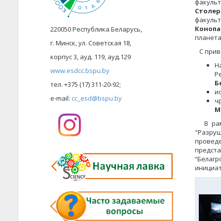
факульт
Столер
факульт
Конопа
220050 Республика Беларусь,
планета
г. Минск, ул. Советская 18,
С приве
корпус 3, ауд. 119, ауд.129
Н
www.esdcc.bspu.by
Р
Б
тел. +375 (17) 311-20-92;
и
e-mail:
cc_esd@bspu.by
ч
М
В рамка
"Разруш
провед
предст
“Белагр
инициат