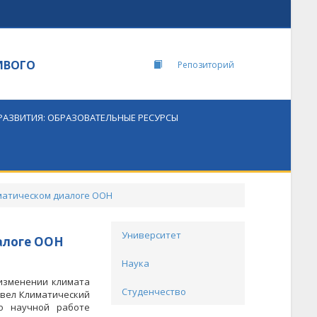
ИВОГО
Репозиторий
РАЗВИТИЯ: ОБРАЗОВАТЕЛЬНЫЕ РЕСУРСЫ
матическом диалоге ООН
Университет
алоге ООН
Наука
изменении климата
Студенчество
овел Климатический
по научной работе