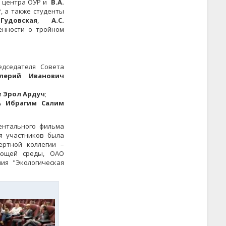
о центра ОУР и
В.А.
, а также студенты
 Гудовская
,
А.С.
енности о тройном
едседателя Совета
лерий Иванович
и
Эрол Ардуч
;
сь
Ибрагим Салим
ентального фильма
я участников была
ертной коллегии –
ающей среды, ОАО
ия "Экологическая