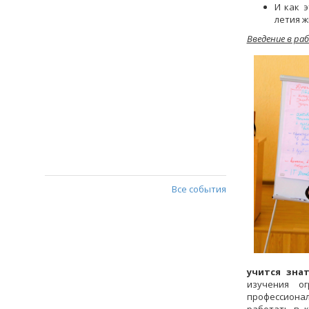
И как 
летия 
Введение в раб
Все события
учится зна
изучения ог
профессиона
работать в 