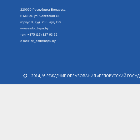
220050 Республика Беларусь,
г. Минск, ул. Сове
тская 18,
корпус 3, ауд. 233, ауд.129
www.esdcc.bspu.by
тел. +375 (17) 327-63-72
e-mail: cc_esd@bspu.by
2014, УЧРЕЖДЕНИЕ ОБРАЗОВАНИЯ «БЕЛОРУССКИЙ ГОСУ