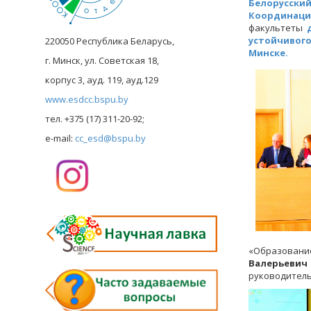
Белорусски
Координаци
факультеты
устойчивого
220050 Республика Беларусь,
Минске.
г. Минск, ул. Советская 18,
корпус 3, ауд. 119, ауд.129
www.esdcc.bspu.by
тел. +375 (17) 311-20-92;
e-mail:
cc_esd@bspu.by
«Образовани
Валерьевич
руководитель