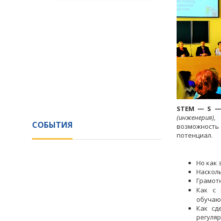
STEM — S — 
(инженерия),
СОБЫТИЯ
возможность
потенциал.
Но как 
Насколь
Грамот
Как с
обучаю
Как сд
регуля