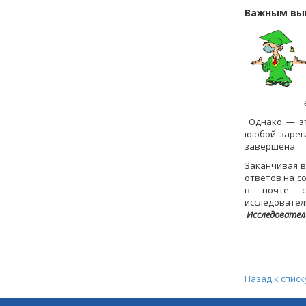
Важным вы
в) и практ
Однако
—
эт
ююбой зареги
завершена.
Заканчивая в
ответов на с
в почте с
исследовате
Исследователь
Назад к списк