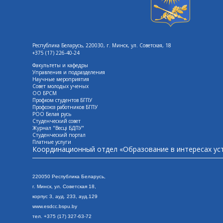
Республика Беларусь, 220030, г. Минск, ул. Советская, 18
+375 (17) 226-40-24
Факультеты и кафедры
Управления и подразделения
Научные мероприятия
Совет молодых ученых
ОО БРСМ
Профком студентов БГПУ
Профсоюз работников БГПУ
РОО Белая русь
Студенческий совет
Журнал "Весцi БДПУ"
Студенческий портал
Платные услуги
Координационный отдел «Образование в интересах ус
220050 Республика Беларусь,
г. Минск, ул. Сове
тская 18,
корпус 3, ауд. 233, ауд.129
www.esdcc.bspu.by
тел. +375 (17) 327-63-72