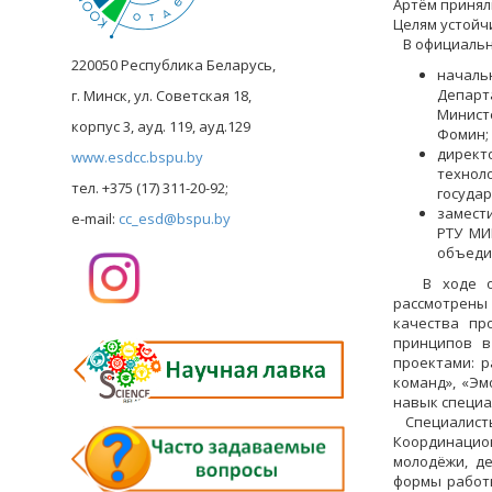
Артём принял
Целям устойчи
В официально
220050 Республика Беларусь,
начал
Департ
г. Минск, ул. Советская 18,
Минист
корпус 3, ауд. 119, ауд.129
Фомин;
директ
www.esdcc.bspu.by
технол
тел. +375 (17) 311-20-92;
государ
замест
e-mail:
cc_esd@bspu.by
РТУ МИ
объеди
В ходе обр
рассмотрены
качества пр
принципов в
проектами: 
команд», «Эм
навык специа
Специалисты
Координацио
молодёжи, д
формы работы