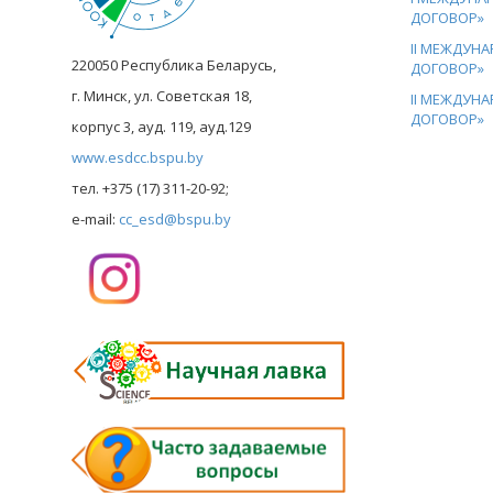
ДОГОВОР»
II МЕЖДУН
220050 Республика Беларусь,
ДОГОВОР»
г. Минск, ул. Советская 18,
II МЕЖДУН
ДОГОВОР»
корпус 3, ауд. 119, ауд.129
www.esdcc.bspu.by
тел. +375 (17) 311-20-92;
e-mail:
cc_esd@bspu.by