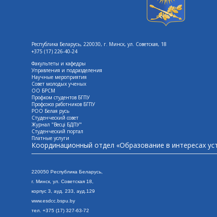
Республика Беларусь, 220030, г. Минск, ул. Советская, 18
+375 (17) 226-40-24
Факультеты и кафедры
Управления и подразделения
Научные мероприятия
Совет молодых ученых
ОО БРСМ
Профком студентов БГПУ
Профсоюз работников БГПУ
РОО Белая русь
Студенческий совет
Журнал "Весцi БДПУ"
Студенческий портал
Платные услуги
Координационный отдел «Образование в интересах ус
220050 Республика Беларусь,
г. Минск, ул. Сове
тская 18,
корпус 3, ауд. 233, ауд.129
www.esdcc.bspu.by
тел. +375 (17) 327-63-72